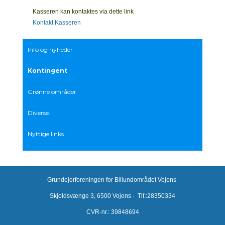
Kasseren kan kontaktes via dette link
Kontakt Kasseren
Info og nyheder
Kontingent
Grønne områder
Diverse.
Nyttige links
Grundejerforeningen for Billundområdet Vojens
Skjoldsvænge 3, 6500 Vojens · Tlf.:28350334
CVR-nr.: 39848694